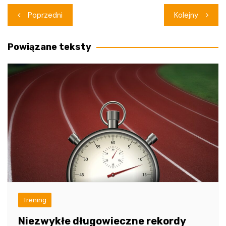
Nawigacja
Poprzedni
Kolejny
wpisu
Powiązane teksty
Trening
Niezwykłe długowieczne rekordy