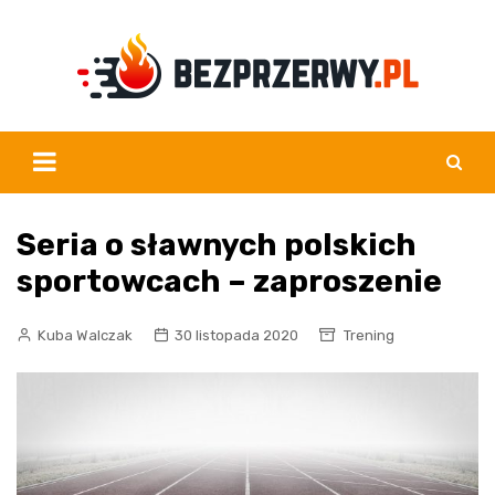
Skip
to
content
Seria o sławnych polskich
sportowcach – zaproszenie
Kuba Walczak
30 listopada 2020
Trening