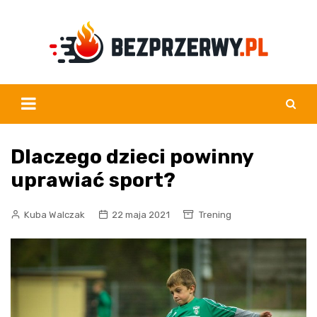
Skip
to
content
Dlaczego dzieci powinny
uprawiać sport?
Kuba Walczak
22 maja 2021
Trening