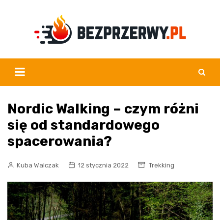
Skip
to
content
Nordic Walking – czym różni
się od standardowego
spacerowania?
Kuba Walczak
12 stycznia 2022
Trekking