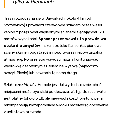
tylko w Pieninach.
Trasa rozpoczyna się w Jaworkach (około 4 km od
Szczawnicy) i prowadzi czerwonym szlakiem przez wąski
kanion z potężnymi wapiennymi ścianami sięgającymi 120
metrów wysokości.
Spacer przez wąwóz to prawdziwa
uczta dla zmysłów
– szum potoku Kamionka, pionowe
ściany skalne i bogata roślinność tworzą niepowtarzalną
atmosferę. Po przejściu wąwozu można kontynuować
wędrówkę czerwonym szlakiem na Wysoką (najwyższy
szczyt Pienin) lub zawrócić tą samą drogą.
Szlak przez Wąwóz Homole jest łatwy technicznie, choć
miejscami może być śliski po deszczu. Wstęp do rezerwatu
jest płatny (około 5 zł), ale niewysoki koszt biletu w pełni
rekompensują niezapomniane widoki i możliwość obcowania
z unikatową przyrodą.