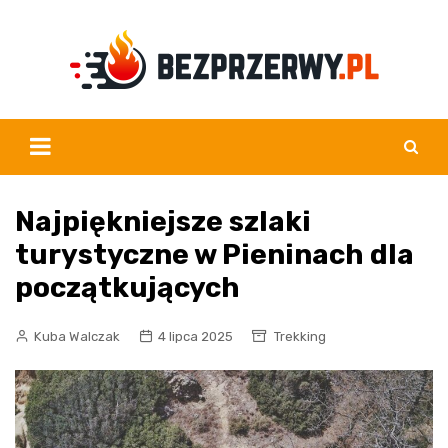
Skip
to
content
Najpiękniejsze szlaki
turystyczne w Pieninach dla
początkujących
Kuba Walczak
4 lipca 2025
Trekking