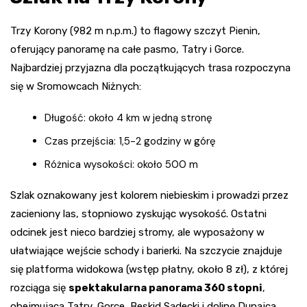
Trzy Korony (982 m n.p.m.) to flagowy szczyt Pienin,
oferujący panoramę na całe pasmo, Tatry i Gorce.
Najbardziej przyjazna dla początkujących trasa rozpoczyna
się w Sromowcach Niżnych:
Długość: około 4 km w jedną stronę
Czas przejścia: 1,5-2 godziny w górę
Różnica wysokości: około 500 m
Szlak oznakowany jest kolorem niebieskim i prowadzi przez
zacieniony las, stopniowo zyskując wysokość. Ostatni
odcinek jest nieco bardziej stromy, ale wyposażony w
ułatwiające wejście schody i barierki. Na szczycie znajduje
się platforma widokowa (wstęp płatny, około 8 zł), z której
rozciąga się
spektakularna panorama 360 stopni
,
obejmująca Tatry, Gorce, Beskid Sądecki i dolinę Dunajca.