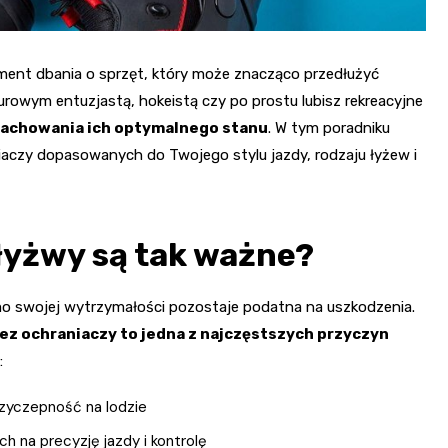
ment dbania o sprzęt, który może znacząco przedłużyć
urowym entuzjastą, hokeistą czy po prostu lubisz rekreacyjne
 zachowania ich optymalnego stanu
. W tym poradniku
aczy dopasowanych do Twojego stylu jazdy, rodzaju łyżew i
łyżwy są tak ważne?
imo swojej wytrzymałości pozostaje podatna na uszkodzenia.
z ochraniaczy to jedna z najczęstszych przyczyn
:
rzyczepność na lodzie
 na precyzję jazdy i kontrolę