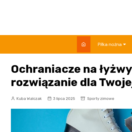
Skip
to
content
Piłka nożna
Rankingi klubów 
Ochraniacze na łyżwy
Składy i zawod
rozwiązanie dla Twoj
Reprezentacje
Rozgrywki
Kuba Walczak
3 lipca 2025
Sporty zimowe