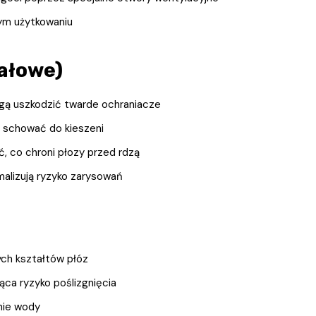
nym użytkowaniu
ałowe)
ogą uszkodzić twarde ochraniacze
i schować do kieszeni
, co chroni płozy przed rdzą
imalizują ryzyko zarysowań
ych kształtów płóz
ca ryzyko poślizgnięcia
nie wody