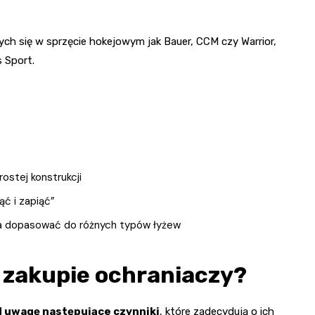
cych się w sprzęcie hokejowym jak Bauer, CCM czy Warrior,
 Sport.
ostej konstrukcji
ć i zapiąć”
a dopasować do różnych typów łyżew
 zakupie ochraniaczy?
d uwagę następujące czynniki
, które zadecydują o ich