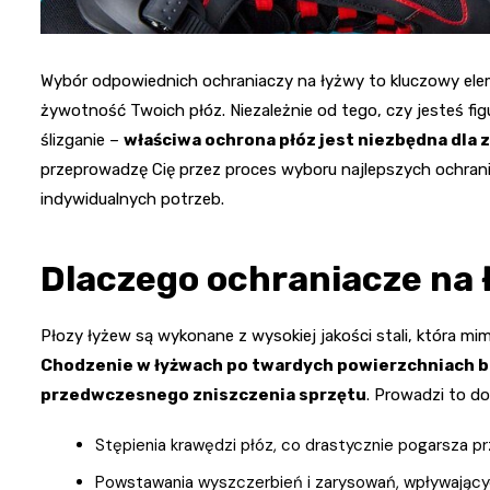
Wybór odpowiednich ochraniaczy na łyżwy to kluczowy ele
żywotność Twoich płóz. Niezależnie od tego, czy jesteś fig
ślizganie –
właściwa ochrona płóz jest niezbędna dla
przeprowadzę Cię przez proces wyboru najlepszych ochrani
indywidualnych potrzeb.
Dlaczego ochraniacze na 
Płozy łyżew są wykonane z wysokiej jakości stali, która m
Chodzenie w łyżwach po twardych powierzchniach be
przedwczesnego zniszczenia sprzętu
. Prowadzi to do
Stępienia krawędzi płóz, co drastycznie pogarsza p
Powstawania wyszczerbień i zarysowań, wpływających