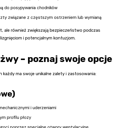
waną do posypywania chodników
szty związane z częstszym ostrzeniem lub wymianą
ęt, ale również zwiększają bezpieczeństwo podczas
ślizgnięciom i potencjalnym kontuzjom.
żwy – poznaj swoje opcje
h każdy ma swoje unikalne zalety i zastosowania:
owe)
mechanicznymi i uderzeniami
ym profilu płozy
goci poprzez specjalne otwory wentylacyjne