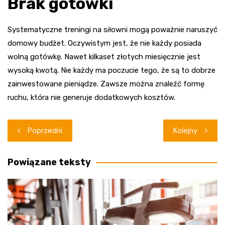
Brak gotówki
Systematyczne treningi na siłowni mogą poważnie naruszyć
domowy budżet. Oczywistym jest, że nie każdy posiada
wolną gotówkę. Nawet kilkaset złotych miesięcznie jest
wysoką kwotą. Nie każdy ma poczucie tego, że są to dobrze
zainwestowane pieniądze. Zawsze można znaleźć formę
ruchu, która nie generuje dodatkowych kosztów.
Nawigacja
Poprzedni
Kolejny
wpisu
Powiązane teksty