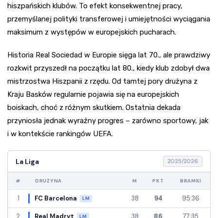
hiszpańskich klubów. To efekt konsekwentnej pracy,
przemyślanej polityki transferowej i umiejętności wyciągania
maksimum z występów w europejskich pucharach.
Historia Real Sociedad w Europie sięga lat 70., ale prawdziwy
rozkwit przyszedł na początku lat 80., kiedy klub zdobył dwa
mistrzostwa Hiszpanii z rzędu. Od tamtej pory drużyna z
Kraju Basków regularnie pojawia się na europejskich
boiskach, choć z różnym skutkiem. Ostatnia dekada
przyniosła jednak wyraźny progres – zarówno sportowy, jak
i w kontekście rankingów UEFA.
La Liga
2025/2026
#
DRUŻYNA
M
PKT
BRAMKI
1
FC Barcelona
38
94
95:36
LM
2
Real Madryt
38
86
77:35
LM