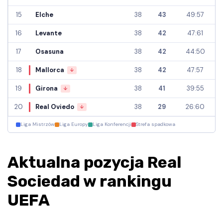
15
Elche
38
43
49:57
16
Levante
38
42
47:61
17
Osasuna
38
42
44:50
18
Mallorca
38
42
47:57
↓
19
Girona
38
41
39:55
↓
20
Real Oviedo
38
29
26:60
↓
Liga Mistrzów
Liga Europy
Liga Konferencji
Strefa spadkowa
Aktualna pozycja Real
Sociedad w rankingu
UEFA