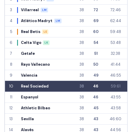
3
Villarreal
38
72
72:46
LM
4
Atlético Madryt
38
69
62:44
LM
5
Real Betis
38
60
59:48
LE
6
Celta Vigo
38
54
53:48
LK
7
Getafe
38
51
32:38
8
Rayo Vallecano
38
50
41:44
9
Valencia
38
49
46:55
10
Real Sociedad
38
46
59:61
11
Espanyol
38
46
43:55
12
Athletic Bilbao
38
45
43:58
13
Sevilla
38
43
46:60
14
Alavés
38
43
44:56