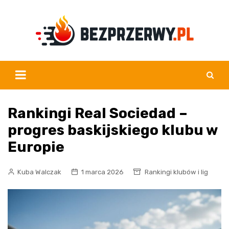
Skip
to
content
Rankingi Real Sociedad –
progres baskijskiego klubu w
Europie
Kuba Walczak
1 marca 2026
Rankingi klubów i lig