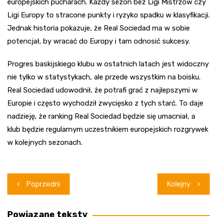
europejskich pucharach. Każdy sezon bez Ligi Mistrzów czy
Ligi Europy to stracone punkty i ryzyko spadku w klasyfikacji.
Jednak historia pokazuje, że Real Sociedad ma w sobie
potencjał, by wracać do Europy i tam odnosić sukcesy.
Progres baskijskiego klubu w ostatnich latach jest widoczny
nie tylko w statystykach, ale przede wszystkim na boisku.
Real Sociedad udowodnił, że potrafi grać z najlepszymi w
Europie i często wychodził zwycięsko z tych starć. To daje
nadzieję, że ranking Real Sociedad będzie się umacniał, a
klub będzie regularnym uczestnikiem europejskich rozgrywek
w kolejnych sezonach.
Nawigacja
Poprzedni
Kolejny
wpisu
Powiązane teksty