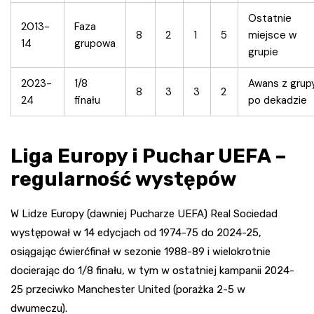
Ostatnie
2013-
Faza
8
2
1
5
miejsce w
14
grupowa
grupie
2023-
1/8
Awans z grup
8
3
3
2
24
finału
po dekadzie
Liga Europy i Puchar UEFA –
regularność występów
W Lidze Europy (dawniej Pucharze UEFA) Real Sociedad
występował w 14 edycjach od 1974-75 do 2024-25,
osiągając ćwierćfinał w sezonie 1988-89 i wielokrotnie
docierając do 1/8 finału, w tym w ostatniej kampanii 2024-
25 przeciwko Manchester United (porażka 2-5 w
dwumeczu).