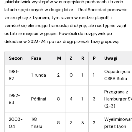
jakichkolwiek występów w europejskich pucharach i trzech
latach spędzonych w drugiej lidze – Real Sociedad ponownie
zmierzył się z Lyonem, tym razem w rundzie playoff, i
zemścił się eliminując francuską drużynę, ale następnie zajął
ostatnie miejsce w grupie. Powrócili do rozgrywek po
dekadzie w 2023-24 i po raz drugi przeszli fazę grupową.
Sezon
Faza
M
Z
R
P
Uwagi
1981-
Odpadnięcie 
1. runda
2
0
1
1
82
CSKA Sofia
Przegrana z
1982-
Półfinał
8
4
1
3
Hamburger S
83
(2-3)
2003-
1/8
Wyeliminowan
8
2
3
3
04
finału
przez Lyon