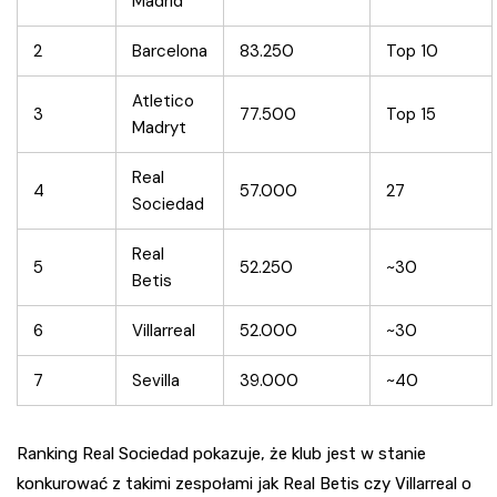
Madrid
2
Barcelona
83.250
Top 10
Atletico
3
77.500
Top 15
Madryt
Real
4
57.000
27
Sociedad
Real
5
52.250
~30
Betis
6
Villarreal
52.000
~30
7
Sevilla
39.000
~40
Ranking Real Sociedad pokazuje, że klub jest w stanie
konkurować z takimi zespołami jak Real Betis czy Villarreal o