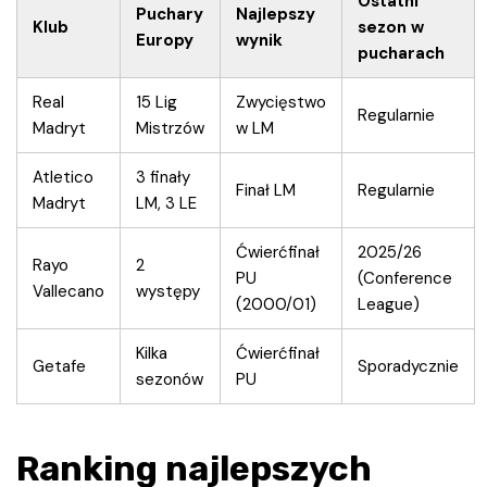
Ostatni
Puchary
Najlepszy
Klub
sezon w
Europy
wynik
pucharach
Real
15 Lig
Zwycięstwo
Regularnie
Madryt
Mistrzów
w LM
Atletico
3 finały
Finał LM
Regularnie
Madryt
LM, 3 LE
Ćwierćfinał
2025/26
Rayo
2
PU
(Conference
Vallecano
występy
(2000/01)
League)
Kilka
Ćwierćfinał
Getafe
Sporadycznie
sezonów
PU
Ranking najlepszych