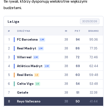
tle rywali, którzy dysponują wielokrotnie większymi
budżetami.
La Liga
2025/2026
#
DRUŻYNA
M
PKT
BRAMKI
1
FC Barcelona
38
94
95:36
LM
2
Real Madryt
38
86
77:35
LM
3
Villarreal
38
72
72:46
LM
4
Atlético Madryt
38
69
62:44
LM
5
Real Betis
38
60
59:48
LE
6
Celta Vigo
38
54
53:48
LK
7
Getafe
38
51
32:38
8
Rayo Vallecano
38
50
41:44