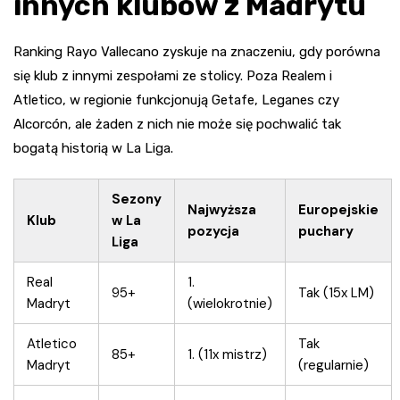
innych klubów z Madrytu
Ranking Rayo Vallecano zyskuje na znaczeniu, gdy porówna
się klub z innymi zespołami ze stolicy. Poza Realem i
Atletico, w regionie funkcjonują Getafe, Leganes czy
Alcorcón, ale żaden z nich nie może się pochwalić tak
bogatą historią w La Liga.
Sezony
Najwyższa
Europejskie
Klub
w La
pozycja
puchary
Liga
Real
1.
95+
Tak (15x LM)
Madryt
(wielokrotnie)
Atletico
Tak
85+
1. (11x mistrz)
Madryt
(regularnie)