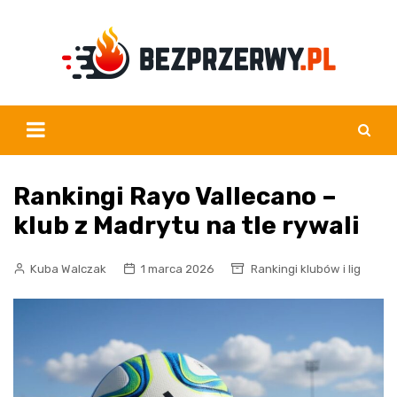
Skip
to
content
Rankingi Rayo Vallecano –
klub z Madrytu na tle rywali
Kuba Walczak
1 marca 2026
Rankingi klubów i lig