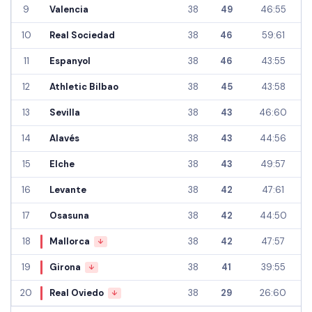
9
Valencia
38
49
46:55
10
Real Sociedad
38
46
59:61
11
Espanyol
38
46
43:55
12
Athletic Bilbao
38
45
43:58
13
Sevilla
38
43
46:60
14
Alavés
38
43
44:56
15
Elche
38
43
49:57
16
Levante
38
42
47:61
17
Osasuna
38
42
44:50
18
Mallorca
38
42
47:57
↓
19
Girona
38
41
39:55
↓
20
Real Oviedo
38
29
26:60
↓