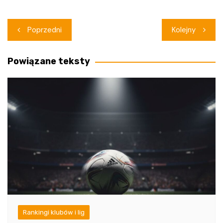
Nawigacja
Poprzedni
Kolejny
wpisu
Powiązane teksty
Rankingi klubów i lig