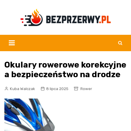
Skip
to
content
Okulary rowerowe korekcyjne
a bezpieczeństwo na drodze
Kuba Walczak
8 lipca 2025
Rower