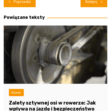
Nawigacja
Poprzedni
Kolejny
wpisu
Powiązane teksty
Rower
Zalety sztywnej osi w rowerze: Jak
wpływa na jazdę i bezpieczeństwo