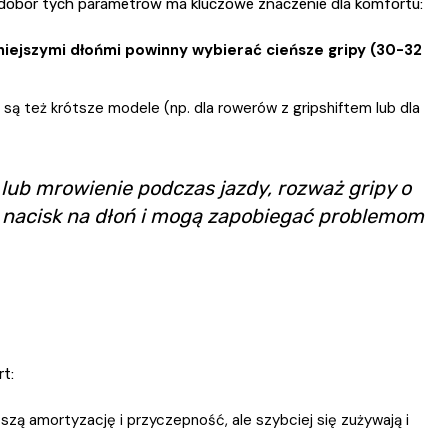
y dobór tych parametrów ma kluczowe znaczenie dla komfortu:
iejszymi dłońmi powinny wybierać cieńsze gripy (30-32
 też krótsze modele (np. dla rowerów z gripshiftem lub dla
lub mrowienie podczas jazdy, rozważ gripy o
ją nacisk na dłoń i mogą zapobiegać problemom
t:
szą amortyzację i przyczepność, ale szybciej się zużywają i