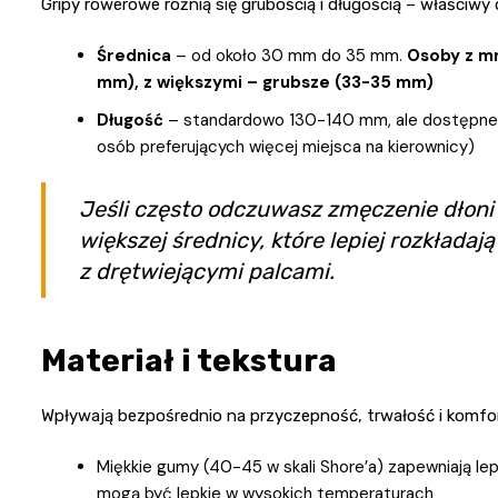
Gripy rowerowe różnią się grubością i długością – właściw
Średnica
– od około 30 mm do 35 mm.
Osoby z mn
mm), z większymi – grubsze (33-35 mm)
Długość
– standardowo 130-140 mm, ale dostępne są
osób preferujących więcej miejsca na kierownicy)
Jeśli często odczuwasz zmęczenie dłoni 
większej średnicy, które lepiej rozkłada
z drętwiejącymi palcami.
Materiał i tekstura
Wpływają bezpośrednio na przyczepność, trwałość i komfor
Miękkie gumy (40-45 w skali Shore’a) zapewniają lep
mogą być lepkie w wysokich temperaturach