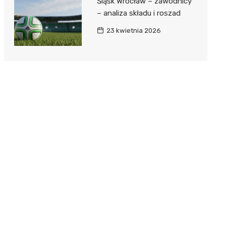
Śląsk Wrocław – zawodnicy
– analiza składu i roszad
23 kwietnia 2026