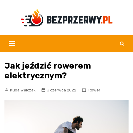
Skip
to
content
Jak jeździć rowerem
elektrycznym?
Kuba Walczak
3 czerwca 2022
Rower