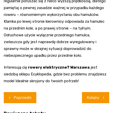
regularnie poruszać się z nieco wyższą prędkością, dlatego
pamiętaj o pewnej zasadzie ważnej w przypadku każdego
roweru – równomiernym wykorzystaniu obu hamulców.
Klamka po lewej stronie kierownicy odpowiada za hamulec
na przednim kole, a po prawej stronie – na tylnym.
Odruchowe użycie wyłącznie przedniego hamulca,
zwłaszcza gdy jest naprawdę dobrze wyregulowany i
sprawny może w skrajnej sytuacji doprowadzić do
niebezpiecznego upadku przez przednie koło.
Interesują cię
rowery elektryczne? Warszawa
jest
siedzibą sklepu Ecyklopedia, gdzie bez problemu znajdziesz
model Idealnie skrojony do twoich potrzeb!
Nawigacja
Poprzedni
Kolejny
wpisu