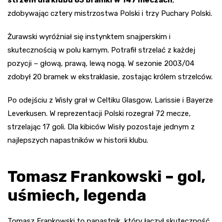
strzelił dla klubu 83 bramki w 147 meczach
,
zdobywając cztery mistrzostwa Polski i trzy Puchary Polski.
Żurawski wyróżniał się instynktem snajperskim i
skutecznością w polu karnym. Potrafił strzelać z każdej
pozycji – głową, prawą, lewą nogą. W sezonie 2003/04
zdobył 20 bramek w ekstraklasie, zostając królem strzelców.
Po odejściu z Wisły grał w Celtiku Glasgow, Larissie i Bayerze
Leverkusen. W reprezentacji Polski rozegrał 72 mecze,
strzelając 17 goli. Dla kibiców Wisły pozostaje jednym z
najlepszych napastników w historii klubu.
Tomasz Frankowski – gol,
uśmiech, legenda
Tomasz Frankowski to napastnik, który łączył skuteczność