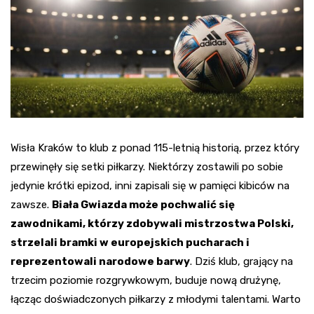
Wisła Kraków to klub z ponad 115-letnią historią, przez który
przewinęły się setki piłkarzy. Niektórzy zostawili po sobie
jedynie krótki epizod, inni zapisali się w pamięci kibiców na
zawsze.
Biała Gwiazda może pochwalić się
zawodnikami, którzy zdobywali mistrzostwa Polski,
strzelali bramki w europejskich pucharach i
reprezentowali narodowe barwy
. Dziś klub, grający na
trzecim poziomie rozgrywkowym, buduje nową drużynę,
łącząc doświadczonych piłkarzy z młodymi talentami. Warto