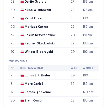
29
Darijo Grujcic
27
188 cm
30
Kuba Wiśniewski
22
178 cm
34
Raoul Giger
28
180 cm
50
Mariusz Kutwa
22
185 cm
52
Jakub Krzyżanowski
20
181 cm
75
Kacper Skrobański
22
188 cm
97
Wiktor Biedrzycki
29
192 cm
POMOCNICY
NR
IMIĘ I NAZWISKO
WIEK
WZROST
7
Julius Ertlthaler
29
169 cm
8
Marc Carbó
32
185 cm
12
James Igbekeme
31
170 cm
20
Ervin Omic
23
185 cm