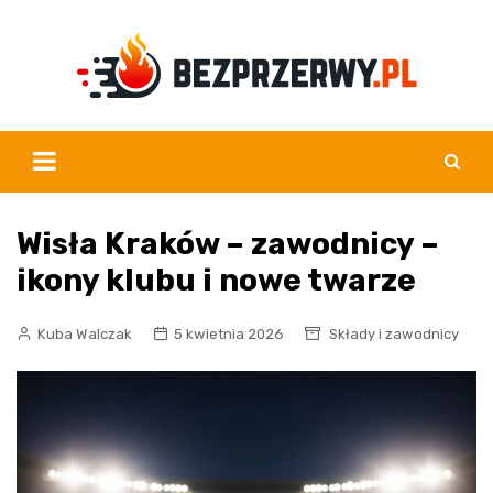
Skip
to
content
Wisła Kraków – zawodnicy –
ikony klubu i nowe twarze
Kuba Walczak
5 kwietnia 2026
Składy i zawodnicy