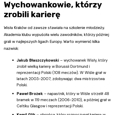
Wychowankowie, którzy
zrobili karierę
Wisła Kraków od zawsze stawiała na szkolenie młodzieży.
Akademia klubu wypuściła wielu zawodników, którzy później
grali w najlepszych ligach Europy. Warto wymienić kilka
nazwisk:
Jakub Błaszczykowski
– wychowanek Wisły, który
zrobił wielką karierę w Borussii Dortmund i
reprezentacji Polski (108 meczów). W Wiśle grał w
latach 2003-2007, zdobywając dwa mistrzostwa
Polski.
Paweł Brożek
– napastnik, który w Wiśle strzelił 48
bramek w 119 meczach (2006-2010), a później grał w
Celtiku Glasgow i reprezentacji Polski.
Kamil Glik
– obrońca, który rozpoczynał karierę w