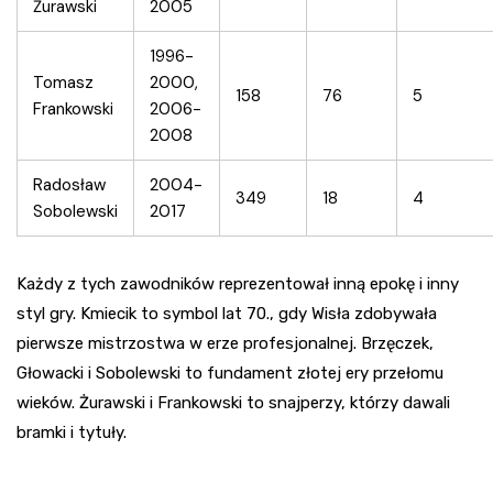
Żurawski
2005
1996-
Tomasz
2000,
158
76
5
Frankowski
2006-
2008
Radosław
2004-
349
18
4
Sobolewski
2017
Każdy z tych zawodników reprezentował inną epokę i inny
styl gry. Kmiecik to symbol lat 70., gdy Wisła zdobywała
pierwsze mistrzostwa w erze profesjonalnej. Brzęczek,
Głowacki i Sobolewski to fundament złotej ery przełomu
wieków. Żurawski i Frankowski to snajperzy, którzy dawali
bramki i tytuły.