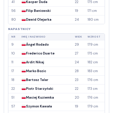
41
Kacper Duda
22
175 cm
56
Filip Baniowski
19
171 cm
80
Dawid Olejarka
24
180 cm
NAPASTNICY
NR
IMIĘ I NAZWISKO
WIEK
WZROST
9
Ángel Rodado
29
179 cm
10
Frederico Duarte
27
175 cm
11
Ardit Nikaj
24
182 cm
17
Marko Bozic
28
183 cm
18
Bartosz Talar
23
176 cm
22
Piotr Starzyński
22
173 cm
51
Maciej Kuziemka
20
176 cm
57
Szymon Kawała
19
179 cm