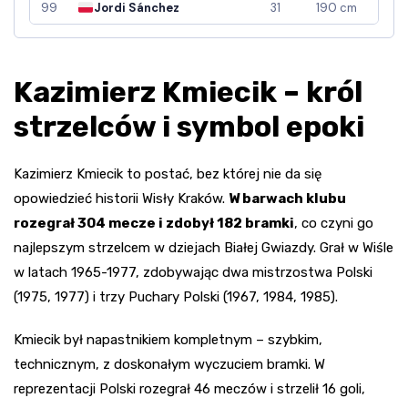
99
Jordi Sánchez
31
190 cm
Kazimierz Kmiecik – król
strzelców i symbol epoki
Kazimierz Kmiecik to postać, bez której nie da się
opowiedzieć historii Wisły Kraków.
W barwach klubu
rozegrał 304 mecze i zdobył 182 bramki
, co czyni go
najlepszym strzelcem w dziejach Białej Gwiazdy. Grał w Wiśle
w latach 1965-1977, zdobywając dwa mistrzostwa Polski
(1975, 1977) i trzy Puchary Polski (1967, 1984, 1985).
Kmiecik był napastnikiem kompletnym – szybkim,
technicznym, z doskonałym wyczuciem bramki. W
reprezentacji Polski rozegrał 46 meczów i strzelił 16 goli,