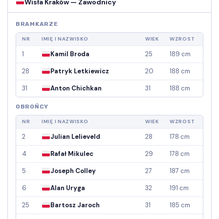
Wisła Kraków — Zawodnicy
BRAMKARZE
NR
IMIĘ I NAZWISKO
WIEK
WZROST
1
Kamil Broda
25
189 cm
28
Patryk Letkiewicz
20
188 cm
31
Anton Chichkan
31
188 cm
OBROŃCY
NR
IMIĘ I NAZWISKO
WIEK
WZROST
2
Julian Lelieveld
28
178 cm
4
Rafał Mikulec
29
178 cm
5
Joseph Colley
27
187 cm
6
Alan Uryga
32
191 cm
25
Bartosz Jaroch
31
185 cm