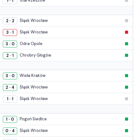
w
Stal Rzeszów
1
1
–
w
Śląsk Wrocław
2
2
–
a
Śląsk Wrocław
3
1
–
w
Odra Opole
3
0
–
w
Chrobry Głogów
2
1
–
w
Wisła Kraków
3
0
–
y
Śląsk Wrocław
2
4
–
e
Śląsk Wrocław
1
1
–
w
Pogoń Siedlce
1
0
–
a
Śląsk Wrocław
0
4
–