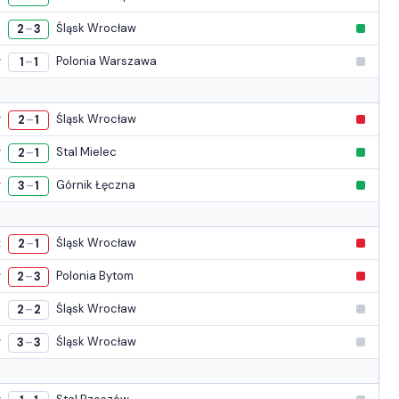
e
Śląsk Wrocław
2
3
–
w
Polonia Warszawa
1
1
–
w
Śląsk Wrocław
2
1
–
w
Stal Mielec
2
1
–
w
Górnik Łęczna
3
1
–
ź
Śląsk Wrocław
2
1
–
w
Polonia Bytom
2
3
–
i
Śląsk Wrocław
2
2
–
w
Śląsk Wrocław
3
3
–