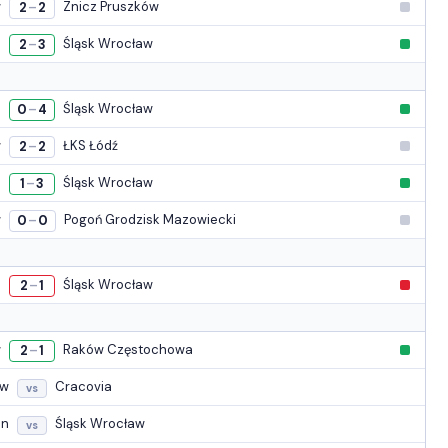
w
Znicz Pruszków
2
2
–
c
Śląsk Wrocław
2
3
–
a
Śląsk Wrocław
0
4
–
w
ŁKS Łódź
2
2
–
m
Śląsk Wrocław
1
3
–
w
Pogoń Grodzisk Mazowiecki
0
0
–
e
Śląsk Wrocław
2
1
–
w
Raków Częstochowa
2
1
–
aw
Cracovia
vs
in
Śląsk Wrocław
vs