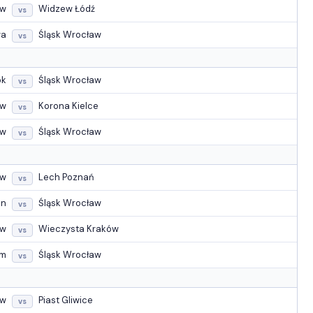
aw
Widzew Łódź
vs
wa
Śląsk Wrocław
vs
ok
Śląsk Wrocław
vs
aw
Korona Kielce
vs
ów
Śląsk Wrocław
vs
aw
Lech Poznań
vs
in
Śląsk Wrocław
vs
aw
Wieczysta Kraków
vs
om
Śląsk Wrocław
vs
aw
Piast Gliwice
vs