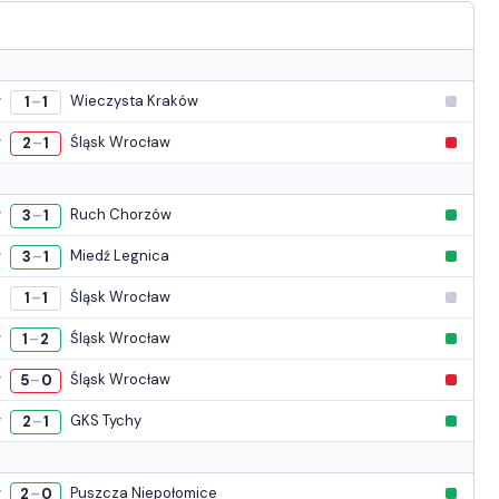
w
Wieczysta Kraków
1
1
–
w
Śląsk Wrocław
2
1
–
w
Ruch Chorzów
3
1
–
w
Miedź Legnica
3
1
–
e
Śląsk Wrocław
1
1
–
w
Śląsk Wrocław
1
2
–
w
Śląsk Wrocław
5
0
–
w
GKS Tychy
2
1
–
w
Puszcza Niepołomice
2
0
–