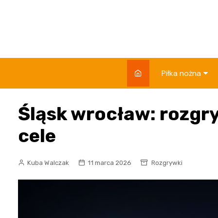
Skip
to
content
Piłka nożna
Rankingi klubów 
Śląsk wrocław: rozgry
Składy i zawod
cele
Reprezentacje
Rozgrywki
Kuba Walczak
11 marca 2026
Rozgrywki