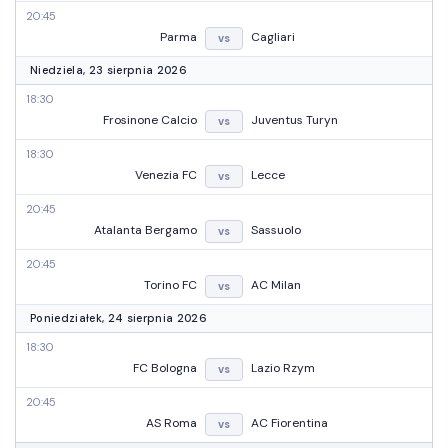
20:45
Parma
Cagliari
vs
Niedziela, 23 sierpnia 2026
18:30
Frosinone Calcio
Juventus Turyn
vs
18:30
Venezia FC
Lecce
vs
20:45
Atalanta Bergamo
Sassuolo
vs
20:45
Torino FC
AC Milan
vs
Poniedziałek, 24 sierpnia 2026
18:30
FC Bologna
Lazio Rzym
vs
20:45
AS Roma
AC Fiorentina
vs