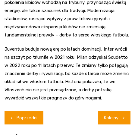
pokolenia kibiców wchodzą na trybuny, przynosząc świeżą
energię, ale także szacunek dla tradycji. Modernizacja
stadionów, rosnące wpływy z praw telewizyjnych i
międzynarodowa ekspansja klubów nie zmieniają
fundamentalnej prawdy – derby to serce włoskiego futbolu.
Juventus buduje nową erę po latach dominacji, Inter wrócił
na szczyt po triumfie w 2021 roku, Milan odzyskał Scudetto
w 2022 roku po 11 latach przerwy. Te zmiany tylko potęgują
znaczenie derby i rywalizacji, bo każde starcie może zmienić
układ sił we włoskim futbolu. Historia pokazała, że we
Włoszech nic nie jest przesądzone, a derby potrafią
wywrócić wszystkie prognozy do góry nogami.
Nawigacja
Poprzedni
Kolejny
wpisu