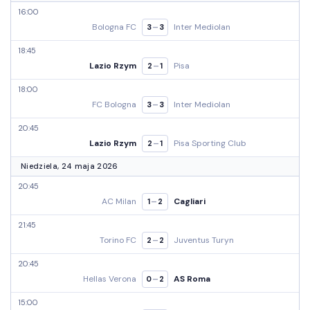
16:00
Bologna FC
Inter Mediolan
–
3
3
18:45
Lazio Rzym
Pisa
–
2
1
18:00
FC Bologna
Inter Mediolan
–
3
3
20:45
Lazio Rzym
Pisa Sporting Club
–
2
1
Niedziela, 24 maja 2026
20:45
AC Milan
Cagliari
–
1
2
21:45
Torino FC
Juventus Turyn
–
2
2
20:45
Hellas Verona
AS Roma
–
0
2
15:00