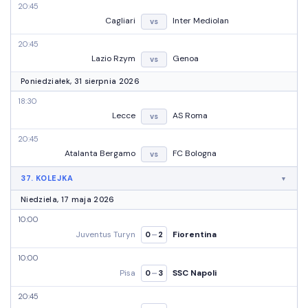
20:45
Cagliari
Inter Mediolan
vs
20:45
Lazio Rzym
Genoa
vs
Poniedziałek, 31 sierpnia 2026
18:30
Lecce
AS Roma
vs
20:45
Atalanta Bergamo
FC Bologna
vs
37. KOLEJKA
Niedziela, 17 maja 2026
10:00
Juventus Turyn
Fiorentina
–
0
2
10:00
Pisa
SSC Napoli
–
0
3
20:45