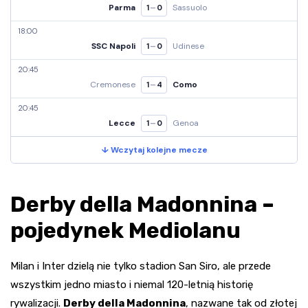
Parma
Sassuolo
–
1
0
18:00
SSC Napoli
Udinese
–
1
0
20:45
Cremonese
Como
–
1
4
20:45
Lecce
Genoa
–
1
0
↓ Wczytaj kolejne mecze
Derby della Madonnina –
pojedynek Mediolanu
Milan i Inter dzielą nie tylko stadion San Siro, ale przede
wszystkim jedno miasto i niemal 120-letnią historię
rywalizacji.
Derby della Madonnina
, nazwane tak od złotej