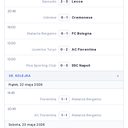
Sassuolo
Lecce
–
2
3
20:45
Udinese
Cremonese
–
0
1
18:00
Atalanta Bergamo
FC Bologna
–
0
1
12:00
Juventus Turyn
AC Fiorentina
–
0
2
12:00
Pisa Sporting Club
SSC Napoli
–
0
3
38. KOLEJKA
Piątek, 22 maja 2026
18:45
Fiorentina
Atalanta Bergamo
–
1
1
20:45
AC Fiorentina
Atalanta Bergamo
–
1
1
Sobota, 23 maja 2026