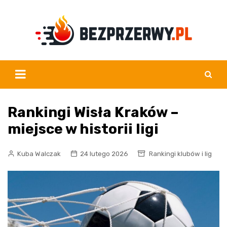
Skip
to
content
Rankingi Wisła Kraków –
miejsce w historii ligi
Kuba Walczak
24 lutego 2026
Rankingi klubów i lig