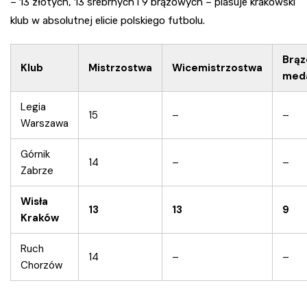
– 13 złotych, 13 srebrnych i 9 brązowych – plasuje krakowski
klub w absolutnej elicie polskiego futbolu.
Brą
Klub
Mistrzostwa
Wicemistrzostwa
med
Legia
15
–
–
Warszawa
Górnik
14
–
–
Zabrze
Wisła
13
13
9
Kraków
Ruch
14
–
–
Chorzów