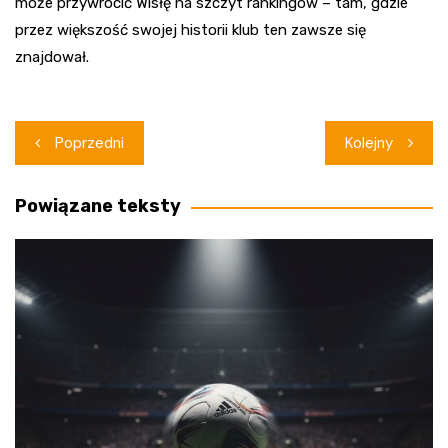
może przywrócić Wisłę na szczyt rankingów – tam, gdzie
przez większość swojej historii klub ten zawsze się
znajdował.
Nawigacja
Poprzedni
Kolejny
wpisu
Powiązane teksty