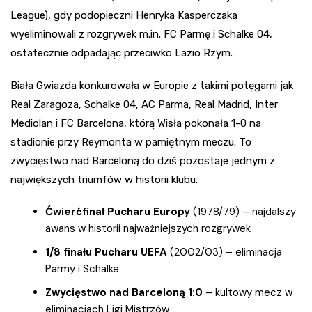
League), gdy podopieczni Henryka Kasperczaka
wyeliminowali z rozgrywek m.in. FC Parmę i Schalke 04,
ostatecznie odpadając przeciwko Lazio Rzym.
Biała Gwiazda konkurowała w Europie z takimi potęgami jak
Real Zaragoza, Schalke 04, AC Parma, Real Madrid, Inter
Mediolan i FC Barcelona, którą Wisła pokonała 1-0 na
stadionie przy Reymonta w pamiętnym meczu. To
zwycięstwo nad Barceloną do dziś pozostaje jednym z
największych triumfów w historii klubu.
Ćwierćfinał Pucharu Europy
(1978/79) – najdalszy
awans w historii najważniejszych rozgrywek
1/8 finału Pucharu UEFA
(2002/03) – eliminacja
Parmy i Schalke
Zwycięstwo nad Barceloną 1:0
– kultowy mecz w
eliminacjach Ligi Mistrzów