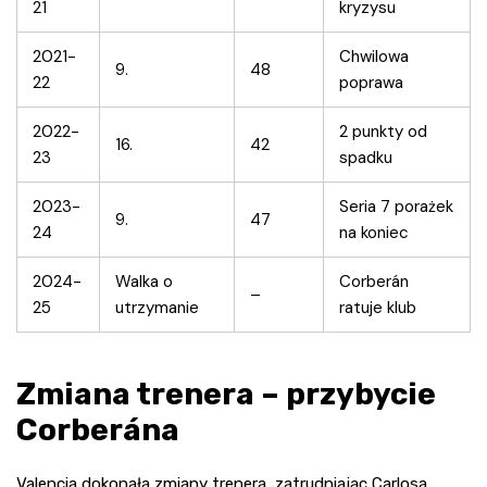
21
kryzysu
2021-
Chwilowa
9.
48
22
poprawa
2022-
2 punkty od
16.
42
23
spadku
2023-
Seria 7 porażek
9.
47
24
na koniec
2024-
Walka o
Corberán
–
25
utrzymanie
ratuje klub
Zmiana trenera – przybycie
Corberána
Valencia dokonała zmiany trenera, zatrudniając Carlosa