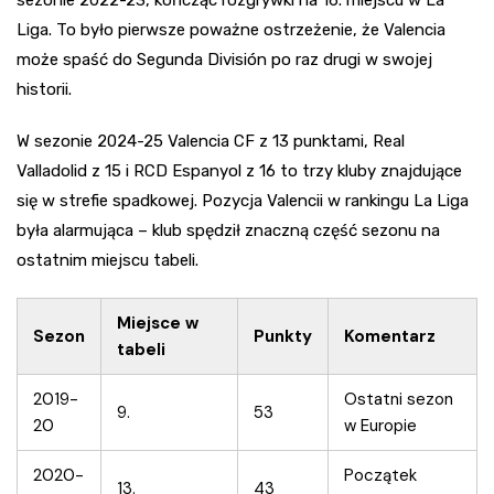
sezonie 2022-23, kończąc rozgrywki na 16. miejscu w La
Liga. To było pierwsze poważne ostrzeżenie, że Valencia
może spaść do Segunda División po raz drugi w swojej
historii.
W sezonie 2024-25 Valencia CF z 13 punktami, Real
Valladolid z 15 i RCD Espanyol z 16 to trzy kluby znajdujące
się w strefie spadkowej. Pozycja Valencii w rankingu La Liga
była alarmująca – klub spędził znaczną część sezonu na
ostatnim miejscu tabeli.
Miejsce w
Sezon
Punkty
Komentarz
tabeli
2019-
Ostatni sezon
9.
53
20
w Europie
2020-
Początek
13.
43