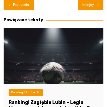
Nawigacja
Poprzedni
Kolejny
wpisu
Powiązane teksty
Rankingi klubów i lig
Rankingi Zagłębie Lubin – Legia