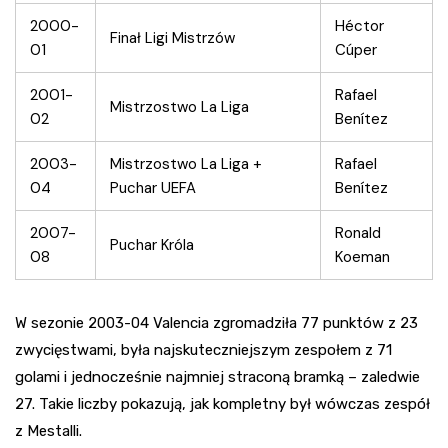
2000-
Héctor
Finał Ligi Mistrzów
01
Cúper
2001-
Rafael
Mistrzostwo La Liga
02
Benítez
2003-
Mistrzostwo La Liga +
Rafael
04
Puchar UEFA
Benítez
2007-
Ronald
Puchar Króla
08
Koeman
W sezonie 2003-04 Valencia zgromadziła 77 punktów z 23
zwycięstwami, była najskuteczniejszym zespołem z 71
golami i jednocześnie najmniej straconą bramką – zaledwie
27. Takie liczby pokazują, jak kompletny był wówczas zespół
z Mestalli.