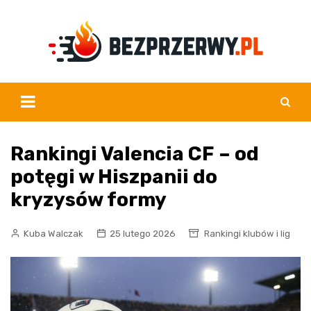
Skip
to
content
Rankingi Valencia CF – od
potęgi w Hiszpanii do
kryzysów formy
Kuba Walczak
25 lutego 2026
Rankingi klubów i lig