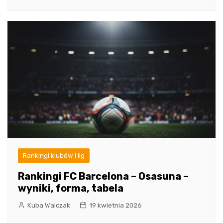
Rankingi klubów i lig
Rankingi FC Barcelona – Osasuna –
wyniki, forma, tabela
Kuba Walczak
19 kwietnia 2026