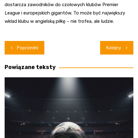
dostarcza zawodników do czołowych klubów Premier
League i europejskich gigantów. To może być największy
wkład klubu w angielską piłkę – nie trofea, ale ludzie.
Nawigacja
Poprzedni
Kolejny
wpisu
Powiązane teksty