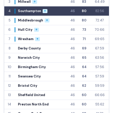
3
Millwall
46
83
64:49
↑
4
Southampton
46
80
82:56
↑
5
Middlesbrough
46
80
72:47
↑
6
Hull City
46
73
70:66
↑
7
Wrexham
46
71
69:65
↑
8
Derby County
46
69
67:59
9
Norwich City
46
65
63:56
10
Birmingham City
46
64
57:56
11
Swansea City
46
64
57:59
12
Bristol City
46
62
59:59
13
Sheffield United
46
60
66:66
14
Preston North End
46
60
55:62