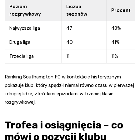
Poziom
Liczba
Procent
rozgrywkowy
sezonów
Najwyższa liga
47
48%
Druga liga
40
41%
Trzecia liga
11
11%
Ranking Southampton FC w kontekście historycznym
pokazuje klub, który spędził niemal równo czasu w pierwszej
i drugiej lidze, z krótkimi epizodami w trzeciej klasie
rozgrywkowej.
Trofea i osiągnięcia – co
mówi o pozycji klubu