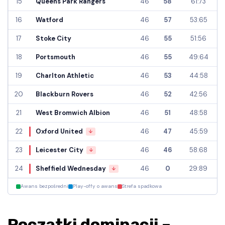
15
Queens Park Rangers
46
58
61:73
16
Watford
46
57
53:65
17
Stoke City
46
55
51:56
18
Portsmouth
46
55
49:64
19
Charlton Athletic
46
53
44:58
20
Blackburn Rovers
46
52
42:56
21
West Bromwich Albion
46
51
48:58
22
Oxford United
46
47
45:59
↓
23
Leicester City
46
46
58:68
↓
24
Sheffield Wednesday
46
0
29:89
↓
Awans bezpośredni
Play-offy o awans
Strefa spadkowa
Początki dominacji –