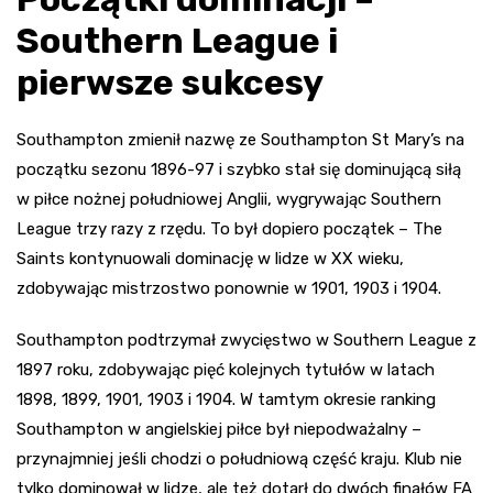
Southern League i
pierwsze sukcesy
Southampton zmienił nazwę ze Southampton St Mary’s na
początku sezonu 1896-97 i szybko stał się dominującą siłą
w piłce nożnej południowej Anglii, wygrywając Southern
League trzy razy z rzędu. To był dopiero początek – The
Saints kontynuowali dominację w lidze w XX wieku,
zdobywając mistrzostwo ponownie w 1901, 1903 i 1904.
Southampton podtrzymał zwycięstwo w Southern League z
1897 roku, zdobywając pięć kolejnych tytułów w latach
1898, 1899, 1901, 1903 i 1904. W tamtym okresie ranking
Southampton w angielskiej piłce był niepodważalny –
przynajmniej jeśli chodzi o południową część kraju. Klub nie
tylko dominował w lidze, ale też dotarł do dwóch finałów FA