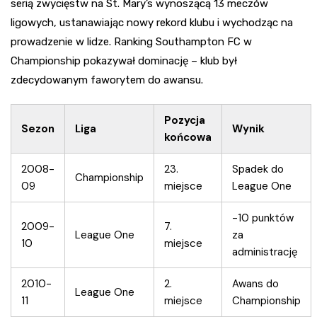
serią zwycięstw na St. Mary’s wynoszącą 13 meczów
ligowych, ustanawiając nowy rekord klubu i wychodząc na
prowadzenie w lidze. Ranking Southampton FC w
Championship pokazywał dominację – klub był
zdecydowanym faworytem do awansu.
Pozycja
Sezon
Liga
Wynik
końcowa
2008-
23.
Spadek do
Championship
09
miejsce
League One
-10 punktów
2009-
7.
League One
za
10
miejsce
administrację
2010-
2.
Awans do
League One
11
miejsce
Championship