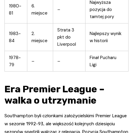
Najwyższa
1980-
6.
–
pozycja do
81
miejsce
tamtej pory
Strata 3
1983-
2.
Najlepszy wynik
pkt do
84
miejsce
w historii
Liverpool
1978-
Finał Pucharu
–
–
79
Ligi
Era Premier League –
walka o utrzymanie
Southampton byli członkami założycielskimi Premier League
w sezonie 1992-93, ale większość kolejnych dziesięciu
sezonów spędzili walcząc z relegacją. Pozycja Southampton