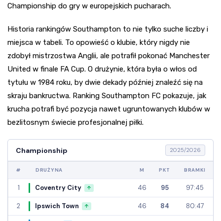
Championship do gry w europejskich pucharach.
Historia rankingów Southampton to nie tylko suche liczby i
miejsca w tabeli. To opowieść o klubie, który nigdy nie
zdobył mistrzostwa Anglii, ale potrafił pokonać Manchester
United w finale FA Cup. O drużynie, która była o włos od
tytułu w 1984 roku, by dwie dekady później znaleźć się na
skraju bankructwa. Ranking Southampton FC pokazuje, jak
krucha potrafi być pozycja nawet ugruntowanych klubów w
bezlitosnym świecie profesjonalnej piłki.
Championship
2025/2026
#
DRUŻYNA
M
PKT
BRAMKI
1
Coventry City
46
95
97:45
↑
2
Ipswich Town
46
84
80:47
↑