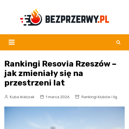
Skip
to
content
Rankingi Resovia Rzeszów –
jak zmieniały się na
przestrzeni lat
Kuba Walczak
1 marca 2026
Rankingi klubów i lig