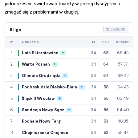
jednocześnie świętować triumfy w jednej dyscyplinie i
zmagać się z problemami w drugiej.
II liga
2025/2026
#
DRUŻYNA
M
PKT
BRAMKI
1
Unia Skierniewice
34
68
69:45
↑
2
Warta Poznań
34
64
57:37
↑
3
Olimpia Grudziądz
34
64
69:42
↑
4
Podbeskidzie Bielsko-Biała
34
58
64:43
↑
5
Śląsk II Wrocław
34
55
65:49
↑
6
Sandecja Nowy Sącz
34
55
54:40
↑
7
Podhale Nowy Targ
34
53
46:35
8
Chojniczanka Chojnice
34
52
58:47