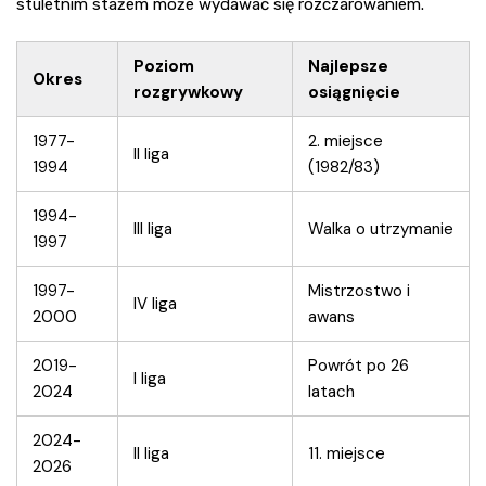
stuletnim stażem może wydawać się rozczarowaniem.
Poziom
Najlepsze
Okres
rozgrywkowy
osiągnięcie
1977-
2. miejsce
II liga
1994
(1982/83)
1994-
III liga
Walka o utrzymanie
1997
1997-
Mistrzostwo i
IV liga
2000
awans
2019-
Powrót po 26
I liga
2024
latach
2024-
II liga
11. miejsce
2026