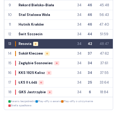
9
Rekord Bielsko-Biała
34
46
45:48
10
Stal Stalowa Wola
34
46
56:43
11
Hutnik Kraków
34
46
47:40
12
Świt Szczecin
34
44
51:59
13
Resovia
34
42
48:47
↓
14
Sokół Kleczew
34
37
47:62
↓
15
Zagłębie Sosnowiec
34
34
37:61
↓
16
KKS 1925 Kalisz
34
34
37:55
↓
17
ŁKS II Łódź
34
25
33:64
↓
18
GKS Jastrzębie
34
6
18:84
↓
Awans bezpośredni
Play-offy o awans
Play-offy o utrzymanie
Strefa spadkowa