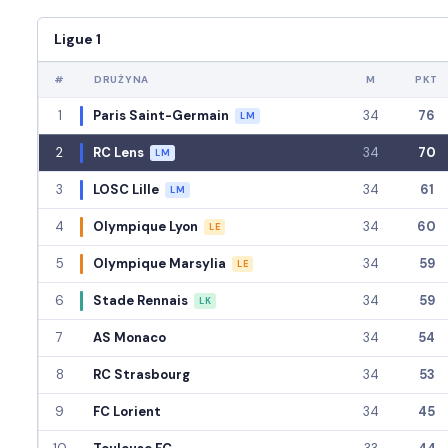
Ligue 1
#
DRUŻYNA
M
PKT
1
Paris Saint-Germain
34
76
LM
2
RC Lens
34
70
LM
3
LOSC Lille
34
61
LM
4
Olympique Lyon
34
60
LE
5
Olympique Marsylia
34
59
LE
6
Stade Rennais
34
59
LK
7
AS Monaco
34
54
8
RC Strasbourg
34
53
9
FC Lorient
34
45