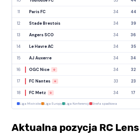
10
Toulouse FC
33
44
11
Paris FC
34
44
12
Stade Brestois
34
39
13
Angers SCO
34
36
14
Le Havre AC
34
35
15
AJ Auxerre
34
34
16
OGC Nice
34
32
↓
17
FC Nantes
33
23
↓
18
FC Metz
34
17
↓
Liga Mistrzów
Liga Europy
Liga Konferencji
Strefa spadkowa
Aktualna pozycja RC Lens 