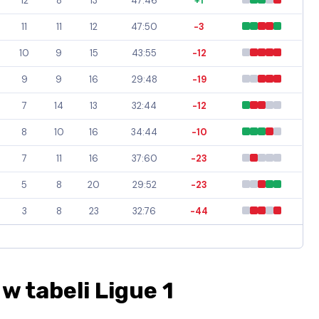
12
8
13
47:46
+1
11
11
12
47:50
-3
10
9
15
43:55
-12
9
9
16
29:48
-19
7
14
13
32:44
-12
8
10
16
34:44
-10
7
11
16
37:60
-23
5
8
20
29:52
-23
3
8
23
32:76
-44
w tabeli Ligue 1