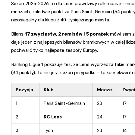
Sezon 2025-2026 to dla Lens prawdziwy rollercoaster emocj
meczach, zaledwie punkt za Paris Saint-Germain (54 punkty)
nieosiągalny dla klubu z 40-tysięcznego miasta.
Bilans
17 zwycięstw, 2 remisów i 5 porażek
mówi sam za 
daje jeden z najlepszych bilansów bramkowych w całej lidze
pochwalić tylko najlepsze zespoły Europy.
Ranking Ligue 1 pokazuje też, że Lens wyprzedza takie mar
(34 punkty). To nie jest sezon przypadku – to konsekwentn
Pozycja
Klub
Mecze
Zwyc
1
Paris Saint-Germain
23
17
2
RC Lens
24
17
3
Lyon
23
14