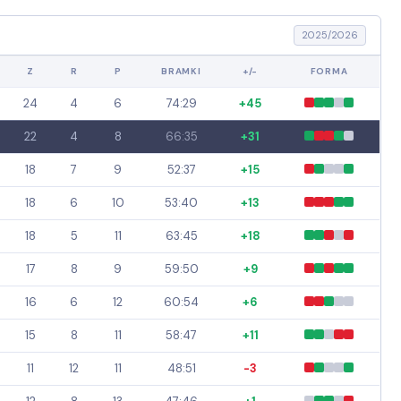
2025/2026
Z
R
P
BRAMKI
+/-
FORMA
24
4
6
74:29
+45
22
4
8
66:35
+31
18
7
9
52:37
+15
18
6
10
53:40
+13
18
5
11
63:45
+18
17
8
9
59:50
+9
16
6
12
60:54
+6
15
8
11
58:47
+11
11
12
11
48:51
-3