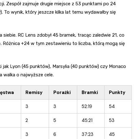
i. Zespół zajmuje drugie miejsce z 53 punktami po 24
. To wynik, który jeszcze kilka lat temu wydawałby się
siebie. RC Lens zdobył 45 bramek, tracąc zaledwie 21, co
. Różnica +24 w tym zestawieniu to liczba, którą mogą się
ki jak Lyon (45 punktów), Marsylia (40 punktów) czy Monaco
a walka o najwyższe cele.
ięstwa
Remisy
Porażki
Bramki
Punkty
3
3
52:19
54
2
5
45:21
53
3
6
37:23
45