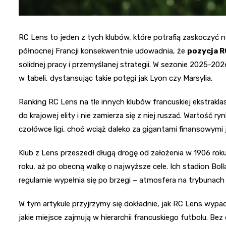
RC Lens to jeden z tych klubów, które potrafią zaskoczyć 
północnej Francji konsekwentnie udowadnia, że
pozycja R
solidnej pracy i przemyślanej strategii. W sezonie 2025-202
w tabeli, dystansując takie potęgi jak Lyon czy Marsylia.
Ranking RC Lens na tle innych klubów francuskiej ekstrakla
do krajowej elity i nie zamierza się z niej ruszać. Wartość 
czołówce ligi, choć wciąż daleko za gigantami finansowymi 
Klub z Lens przeszedł długą drogę od założenia w 1906 rok
roku, aż po obecną walkę o najwyższe cele. Ich stadion Bol
regularnie wypełnia się po brzegi – atmosfera na trybunach
W tym artykule przyjrzymy się dokładnie, jak RC Lens wypad
jakie miejsce zajmują w hierarchii francuskiego futbolu. Be