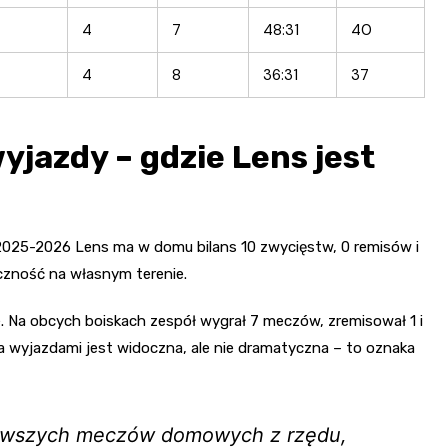
4
7
48:31
40
4
8
36:31
37
jazdy – gdzie Lens jest
e 2025-2026 Lens ma w domu bilans 10 zwycięstw, 0 remisów i
eczność na własnym terenie.
 Na obcych boiskach zespół wygrał 7 meczów, zremisował 1 i
 wyjazdami jest widoczna, ale nie dramatyczna – to oznaka
erwszych meczów domowych z rzędu,