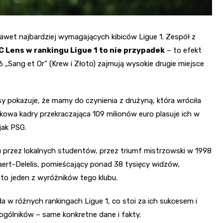
nawet najbardziej wymagających kibiców Ligue 1. Zespół z
C Lens w rankingu Ligue 1 to nie przypadek
– to efekt
6 „Sang et Or” (Krew i Złoto) zajmują wysokie drugie miejsce
sy pokazuje, że mamy do czynienia z drużyną, która wróciła
rynkowa kadry przekraczająca 109 milionów euro plasuje ich w
jak PSG.
u przez lokalnych studentów, przez triumf mistrzowski w 1998
laert-Delelis, pomieścający ponad 38 tysięcy widzów,
 to jeden z wyróżników tego klubu.
a w różnych rankingach Ligue 1, co stoi za ich sukcesem i
z ogólników – same konkretne dane i fakty.