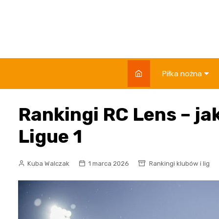
Skip
to
content
Piłka nożna
Rankingi klubów 
Rankingi RC Lens – ja
Składy i zawod
Ligue 1
Reprezentacje
Rozgrywki
Kuba Walczak
1 marca 2026
Rankingi klubów i lig