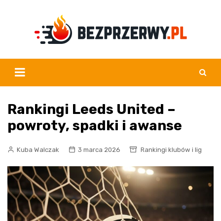
Skip
to
content
Rankingi Leeds United –
powroty, spadki i awanse
Kuba Walczak
3 marca 2026
Rankingi klubów i lig