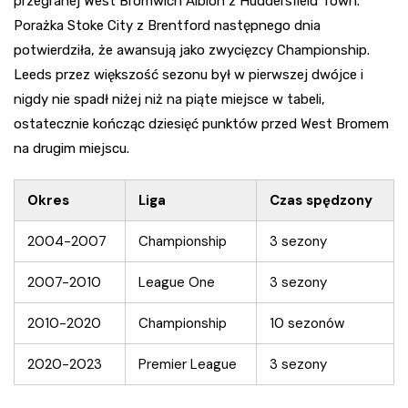
przegranej West Bromwich Albion z Huddersfield Town.
Porażka Stoke City z Brentford następnego dnia
potwierdziła, że awansują jako zwycięzcy Championship.
Leeds przez większość sezonu był w pierwszej dwójce i
nigdy nie spadł niżej niż na piąte miejsce w tabeli,
ostatecznie kończąc dziesięć punktów przed West Bromem
na drugim miejscu.
Okres
Liga
Czas spędzony
2004-2007
Championship
3 sezony
2007-2010
League One
3 sezony
2010-2020
Championship
10 sezonów
2020-2023
Premier League
3 sezony