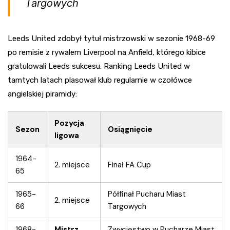
Targowych
Leeds United zdobył tytuł mistrzowski w sezonie 1968-69
po remisie z rywalem Liverpool na Anfield, którego kibice
gratulowali Leeds sukcesu. Ranking Leeds United w
tamtych latach plasował klub regularnie w czołówce
angielskiej piramidy:
Pozycja
Sezon
Osiągnięcie
ligowa
1964-
2. miejsce
Finał FA Cup
65
1965-
Półfinał Pucharu Miast
2. miejsce
66
Targowych
1968-
Mistrz
Zwycięstwo w Pucharze Miast