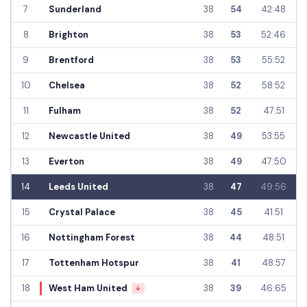
7
Sunderland
38
54
42:48
8
Brighton
38
53
52:46
9
Brentford
38
53
55:52
10
Chelsea
38
52
58:52
11
Fulham
38
52
47:51
12
Newcastle United
38
49
53:55
13
Everton
38
49
47:50
14
Leeds United
38
47
49:56
15
Crystal Palace
38
45
41:51
16
Nottingham Forest
38
44
48:51
17
Tottenham Hotspur
38
41
48:57
18
West Ham United
38
39
46:65
↓