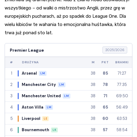
wszystkiego – od walki o mistrzostwo Anglii, przez grę w
europejskich pucharach, aż po spadek do League One. Dla
wielu kibiców te wahania to emocjonalna huśtawka, która
trwa już ponad sto lat.
Premier League
2025/2026
#
DRUŻYNA
M
PKT
BRAMKI
1
Arsenal
38
85
71:27
LM
2
Manchester City
38
78
77:35
LM
3
Manchester United
38
71
69:50
LM
4
Aston Villa
38
65
56:49
LM
5
Liverpool
38
60
63:53
LE
6
Bournemouth
38
57
58:54
LK