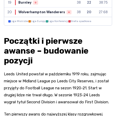
19
Burnley
38
22
38:75
↓
20
Wolverhampton Wanderers
38
20
27:68
↓
Liga Mistrzów
Liga Europy
Liga Konferencji
Strefa spadkowa
Początki i pierwsze
awanse – budowanie
pozycji
Leeds United powstał w październiku 1919 roku, zajmując
miejsce w Midland League po Leeds City Reserves, i został
przyjęty do Football League na sezon 1920-21. Start w
drugiej lidze nie trwał długo. W sezonie 1923-24 Leeds
wygrał tytuł Second Division i awansował do First Division.
Ten pierwszy awans do najwyższej klasy rozgrywkowej