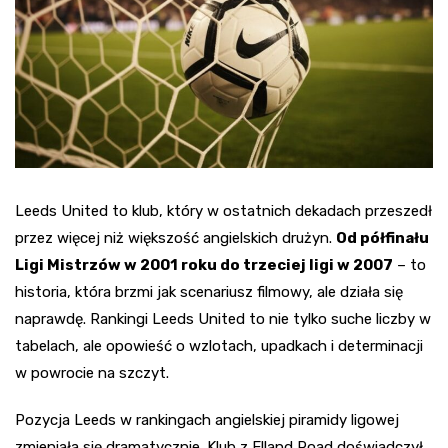
Leeds United to klub, który w ostatnich dekadach przeszedł
przez więcej niż większość angielskich drużyn.
Od półfinału
Ligi Mistrzów w 2001 roku do trzeciej ligi w 2007
– to
historia, która brzmi jak scenariusz filmowy, ale działa się
naprawdę. Rankingi Leeds United to nie tylko suche liczby w
tabelach, ale opowieść o wzlotach, upadkach i determinacji
w powrocie na szczyt.
Pozycja Leeds w rankingach angielskiej piramidy ligowej
zmieniała się dramatycznie. Klub z Elland Road doświadczył