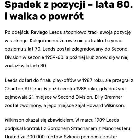
Spadek z pozycji – lata 80.
i walka o powrót
Po odejściu Reviego Leeds stopniowo tracił swoją pozycję
w rankingu. Kolejni menedżerowie nie potrafili utrzymać
poziomu z lat 70. Leeds został zdegradowany do Second
Division w sezonie 1959-60, a później klub znów się w niej
znalazł w latach 80.
Leeds dotarł do finału play-offów w 1987 roku, ale przegrał z
Charlton Athletic. W październiku 1988 roku, gdy drużyna
zajmowała 21. miejsce w Second Division, Billy Bremner
został zwolniony, a jego miejsce zajął Howard Wilkinson.
Wilkinson okazał się zbawicielem. W marcu 1989 Leeds
podpisał kontrakt z Gordonem Strachanem z Manchesteru
United za 300 000 funtów. Szkocki pomocnik został