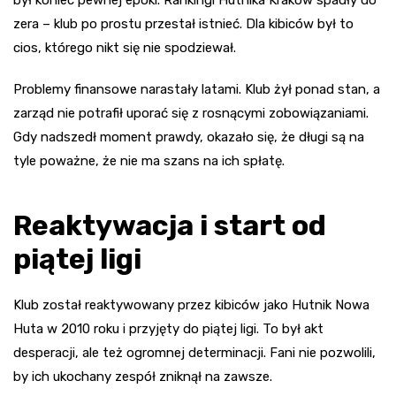
był koniec pewnej epoki. Rankingi Hutnika Kraków spadły do
zera – klub po prostu przestał istnieć. Dla kibiców był to
cios, którego nikt się nie spodziewał.
Problemy finansowe narastały latami. Klub żył ponad stan, a
zarząd nie potrafił uporać się z rosnącymi zobowiązaniami.
Gdy nadszedł moment prawdy, okazało się, że długi są na
tyle poważne, że nie ma szans na ich spłatę.
Reaktywacja i start od
piątej ligi
Klub został reaktywowany przez kibiców jako Hutnik Nowa
Huta w 2010 roku i przyjęty do piątej ligi. To był akt
desperacji, ale też ogromnej determinacji. Fani nie pozwolili,
by ich ukochany zespół zniknął na zawsze.