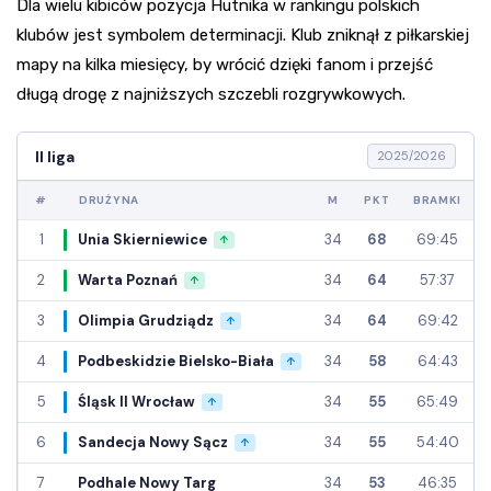
Dla wielu kibiców pozycja Hutnika w rankingu polskich
klubów jest symbolem determinacji. Klub zniknął z piłkarskiej
mapy na kilka miesięcy, by wrócić dzięki fanom i przejść
długą drogę z najniższych szczebli rozgrywkowych.
II liga
2025/2026
#
DRUŻYNA
M
PKT
BRAMKI
1
Unia Skierniewice
34
68
69:45
↑
2
Warta Poznań
34
64
57:37
↑
3
Olimpia Grudziądz
34
64
69:42
↑
4
Podbeskidzie Bielsko-Biała
34
58
64:43
↑
5
Śląsk II Wrocław
34
55
65:49
↑
6
Sandecja Nowy Sącz
34
55
54:40
↑
7
Podhale Nowy Targ
34
53
46:35