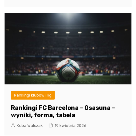
Rankingi klubów i lig
Rankingi FC Barcelona – Osasuna –
wyniki, forma, tabela
Kuba Walczak
19 kwietnia 2026