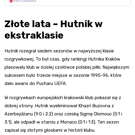
Strefa spadkowa
Złote lata – Hutnik w
ekstraklasie
Hutnik rozegrał siedem sezonów w najwyższej klasie
rozgrywkowej. To był czas, gdy rankingi Hutnika Kraków
plasowały klub w ścisłej czołówce polskiej piłki. Największym
sukcesem było trzecie miejsce w sezonie 1995-96, które
dało awans do Pucharu UEFA.
W rozgrywkach europejskich krakowski klub pokazał się z
dobrej strony. Hutnik wyeliminował Khazri Buzovna z
Azerbejdżanu (9:0 i 2:2) oraz czeską Sigmę Olomouc (0:1 i
3:1), ale odpadł w starciu z Monaco (0:1 i 1:3). Ten sezon
zapisał się złotymi głoskami w historii klubu.