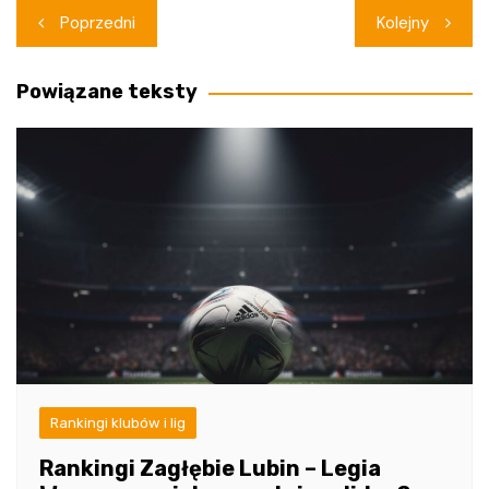
Nawigacja
Poprzedni
Kolejny
wpisu
Powiązane teksty
Rankingi klubów i lig
Rankingi Zagłębie Lubin – Legia