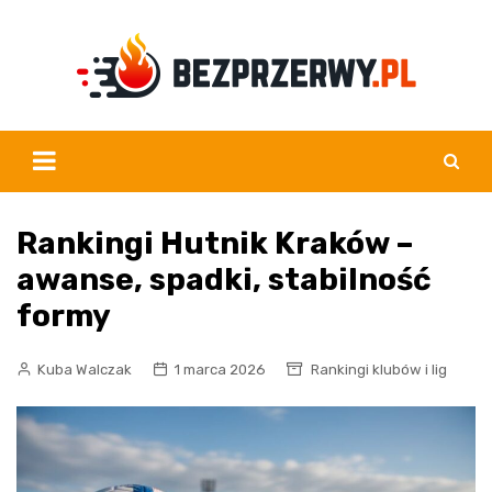
Skip
to
content
Rankingi Hutnik Kraków –
awanse, spadki, stabilność
formy
Kuba Walczak
1 marca 2026
Rankingi klubów i lig