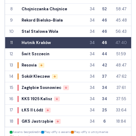
8
Chojniczanka Chojnice
34
52
58:47
9
Rekord Bielsko-Biała
34
46
45:48
10
Stal Stalowa Wola
34
46
56:43
11
Hutnik Kraków
34
46
47:40
12
Świt Szczecin
34
44
51:59
13
Resovia
34
42
48:47
↓
14
Sokół Kleczew
34
37
47:62
↓
15
Zagłębie Sosnowiec
34
34
37:61
↓
16
KKS 1925 Kalisz
34
34
37:55
↓
17
ŁKS II Łódź
34
25
33:64
↓
18
GKS Jastrzębie
34
6
18:84
↓
Awans bezpośredni
Play-offy o awans
Play-offy o utrzymanie