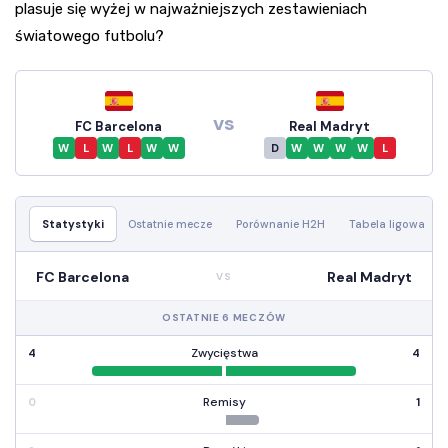
plasuje się wyżej w najważniejszych zestawieniach
światowego futbolu?
vs
FC Barcelona
Real Madryt
W
L
W
L
W
W
D
W
W
W
W
L
Statystyki
Ostatnie mecze
Porównanie H2H
Tabela ligowa
FC Barcelona
Real Madryt
VS
OSTATNIE 6 MECZÓW
Zwycięstwa
4
4
Remisy
0
1