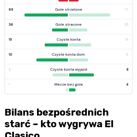
Gole strzelone
95
77
Gole stracone
36
35
Czyste konta
15
14
Czyste konta dom.
10
6
Czyste konta wyjazd
5
8
Mecze bez gola
1
4
Bilans bezpośrednich
starć – kto wygrywa El
Clasico