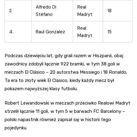
Alfredo Di
Real
2.
18
Stéfano
Madryt
Real
4.
Raul Gonzalez
15
Madryt
Podczas dziewięciu lat, gdy grali razem w Hiszpanii, obaj
zawodnicy zdobyli łącznie 922 bramki, w tym 38 goli w
meczach El Clásico – 20 autorstwa Messiego i 18 Ronaldo.
Ta era to złoty wiek El Clasico, kiedy każdy mecz był
pokazem najwyższej klasy futbolu.
Robert Lewandowski w meczach przeciwko Realowi Madryt
strzelił łącznie 11 goli, w tym 5 w barwach FC Barcelony –
polski napastnik również zapisał się w historii tego
pojedynku.