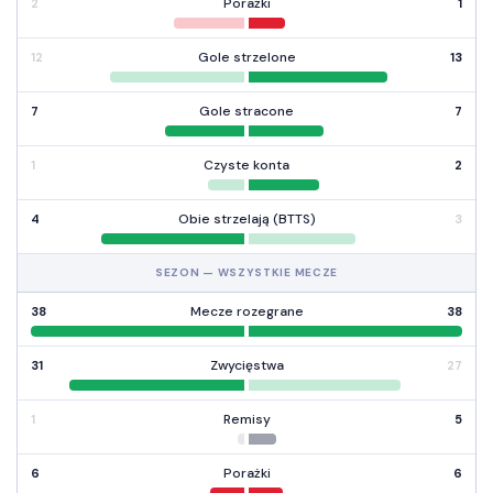
Porażki
2
1
Gole strzelone
12
13
Gole stracone
7
7
Czyste konta
1
2
Obie strzelają (BTTS)
4
3
SEZON — WSZYSTKIE MECZE
Mecze rozegrane
38
38
Zwycięstwa
31
27
Remisy
1
5
Porażki
6
6