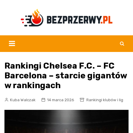
Skip
to
content
Rankingi Chelsea F.C. – FC
Barcelona – starcie gigantów
w rankingach
Kuba Walczak
14 marca 2026
Rankingi klubów i lig