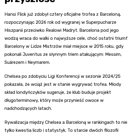
Hansi Flick już zdobył cztery oficjalne trofea z Barceloną,
rozpoczynając 2026 rok od wygranej w Superpucharze
Hiszpanii przeciwko Realowi Madryt. Barcelona pod jego
wodzą wraca do walki o najwyższe cele, choć ostatni triumf
Barcelony w Lidze Mistrzów miał miejsce w 2015 roku, gdy
pokonali Juventus ze słynnym triem atakującym: Messim,
Suárezem i Neymarem.
Chelsea po zdobyciu Ligi Konferencji w sezonie 2024/25
pokazała, że wciąż jest w stanie wygrywać trofea. Młody
skład londyńczyków sugeruje, że klub buduje projekt
długoterminowy, który może przynieść owoce w
nadchodzących latach.
Rywalizacja między Chelsea a Barceloną w rankingach to nie
tylko kwestia liczb i statystyk. To starcie dwóch filozofii