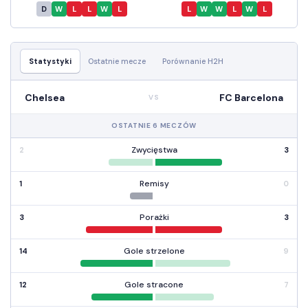
D
W
L
L
W
L
L
W
W
L
W
L
Statystyki
Ostatnie mecze
Porównanie H2H
Chelsea
FC Barcelona
VS
OSTATNIE 6 MECZÓW
Zwycięstwa
2
3
Remisy
1
0
Porażki
3
3
Gole strzelone
14
9
Gole stracone
12
7