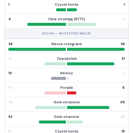
Czyste konta
1
1
Obie strzelają (BTTS)
4
3
SEZON — WSZYSTKIE MECZE
Mecze rozegrane
38
38
Zwycięstwa
14
31
Remisy
10
1
Porażki
14
6
Gole strzelone
58
95
Gole stracone
52
36
Czyste konta
9
15