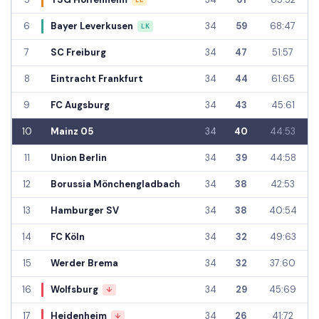
LE
6
Bayer Leverkusen
34
59
68:47
LK
7
SC Freiburg
34
47
51:57
8
Eintracht Frankfurt
34
44
61:65
9
FC Augsburg
34
43
45:61
10
Mainz 05
34
40
44:53
11
Union Berlin
34
39
44:58
12
Borussia Mönchengladbach
34
38
42:53
13
Hamburger SV
34
38
40:54
14
FC Köln
34
32
49:63
15
Werder Brema
34
32
37:60
16
Wolfsburg
34
29
45:69
↓
17
Heidenheim
34
26
41:72
↓