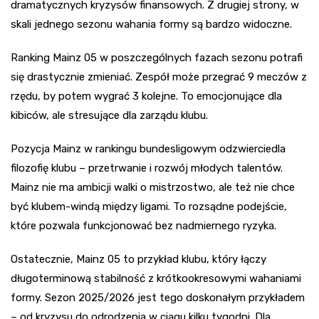
dramatycznych kryzysów finansowych. Z drugiej strony, w
skali jednego sezonu wahania formy są bardzo widoczne.
Ranking Mainz 05 w poszczególnych fazach sezonu potrafi
się drastycznie zmieniać. Zespół może przegrać 9 meczów z
rzędu, by potem wygrać 3 kolejne. To emocjonujące dla
kibiców, ale stresujące dla zarządu klubu.
Pozycja Mainz w rankingu bundesligowym odzwierciedla
filozofię klubu – przetrwanie i rozwój młodych talentów.
Mainz nie ma ambicji walki o mistrzostwo, ale też nie chce
być klubem-windą między ligami. To rozsądne podejście,
które pozwala funkcjonować bez nadmiernego ryzyka.
Ostatecznie, Mainz 05 to przykład klubu, który łączy
długoterminową stabilność z krótkookresowymi wahaniami
formy. Sezon 2025/2026 jest tego doskonałym przykładem
– od kryzysu do odrodzenia w ciągu kilku tygodni. Dla