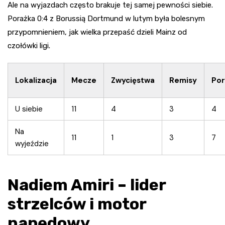
Ale na wyjazdach często brakuje tej samej pewności siebie.
Porażka 0:4 z Borussią Dortmund w lutym była bolesnym
przypomnieniem, jak wielka przepaść dzieli Mainz od
czołówki ligi.
Lokalizacja
Mecze
Zwycięstwa
Remisy
Por
U siebie
11
4
3
4
Na
11
1
3
7
wyjeździe
Nadiem Amiri – lider
strzelców i motor
napędowy