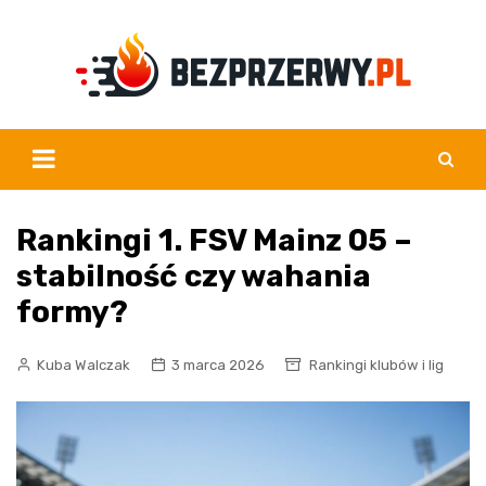
Skip
to
content
Rankingi 1. FSV Mainz 05 –
stabilność czy wahania
formy?
Kuba Walczak
3 marca 2026
Rankingi klubów i lig