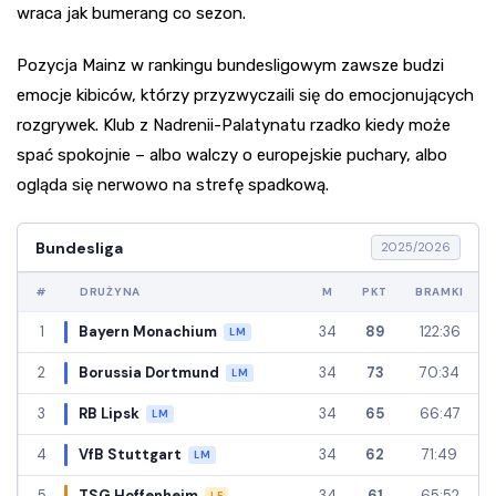
wraca jak bumerang co sezon.
Pozycja Mainz w rankingu bundesligowym zawsze budzi
emocje kibiców, którzy przyzwyczaili się do emocjonujących
rozgrywek. Klub z Nadrenii-Palatynatu rzadko kiedy może
spać spokojnie – albo walczy o europejskie puchary, albo
ogląda się nerwowo na strefę spadkową.
Bundesliga
2025/2026
#
DRUŻYNA
M
PKT
BRAMKI
1
Bayern Monachium
34
89
122:36
LM
2
Borussia Dortmund
34
73
70:34
LM
3
RB Lipsk
34
65
66:47
LM
4
VfB Stuttgart
34
62
71:49
LM
5
TSG Hoffenheim
34
61
65:52