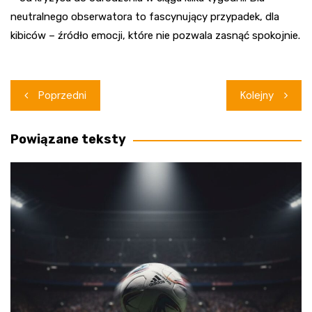
neutralnego obserwatora to fascynujący przypadek, dla
kibiców – źródło emocji, które nie pozwala zasnąć spokojnie.
Nawigacja
Poprzedni
Kolejny
wpisu
Powiązane teksty