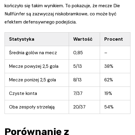
kończyło się takim wynikiem. To pokazuje, że mecze Die
Nullfünfer są zazwyczaj niskobramkowe, co może być
efektem defensywnego podejścia.
Statystyka
Wartość
Procent
Średnia golów na mecz
0,85
–
Mecze powyżej 2,5 gola
5/13
38%
Mecze poniżej 2,5 gola
8/13
62%
Czyste konta
7/37
19%
Oba zespoły strzelają
20/37
54%
Porównanie z