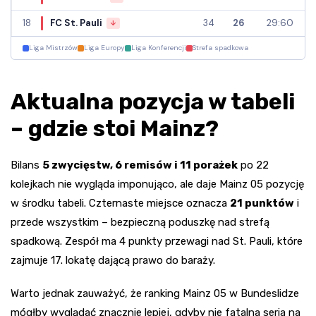
18
FC St. Pauli
34
26
29:60
↓
Liga Mistrzów
Liga Europy
Liga Konferencji
Strefa spadkowa
Aktualna pozycja w tabeli
– gdzie stoi Mainz?
Bilans
5 zwycięstw, 6 remisów i 11 porażek
po 22
kolejkach nie wygląda imponująco, ale daje Mainz 05 pozycję
w środku tabeli. Czternaste miejsce oznacza
21 punktów
i
przede wszystkim – bezpieczną poduszkę nad strefą
spadkową. Zespół ma 4 punkty przewagi nad St. Pauli, które
zajmuje 17. lokatę dającą prawo do baraży.
Warto jednak zauważyć, że ranking Mainz 05 w Bundeslidze
mógłby wyglądać znacznie lepiej, gdyby nie fatalna seria na