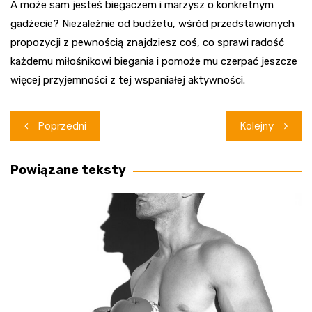
A może sam jesteś biegaczem i marzysz o konkretnym
gadżecie? Niezależnie od budżetu, wśród przedstawionych
propozycji z pewnością znajdziesz coś, co sprawi radość
każdemu miłośnikowi biegania i pomoże mu czerpać jeszcze
więcej przyjemności z tej wspaniałej aktywności.
Nawigacja
Poprzedni
Kolejny
wpisu
Powiązane teksty