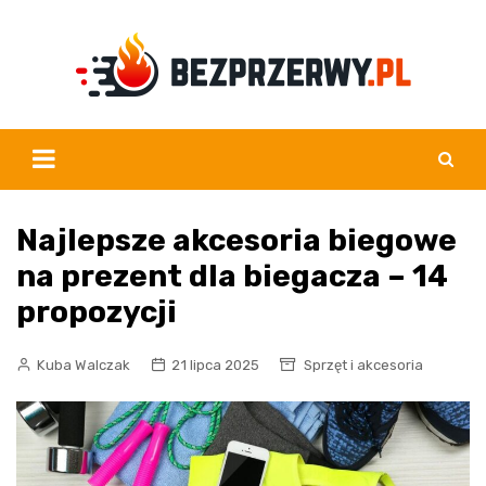
Skip
to
content
Najlepsze akcesoria biegowe
na prezent dla biegacza – 14
propozycji
Kuba Walczak
21 lipca 2025
Sprzęt i akcesoria