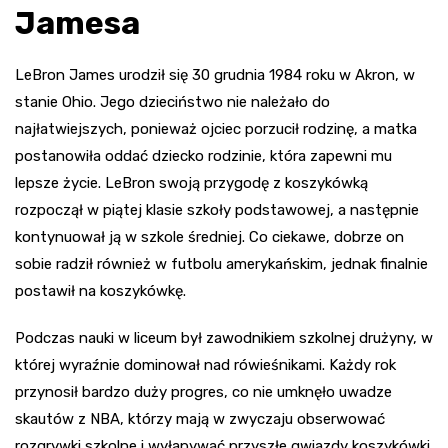
Jamesa
LeBron James urodził się 30 grudnia 1984 roku w Akron, w
stanie Ohio. Jego dzieciństwo nie należało do
najłatwiejszych, ponieważ ojciec porzucił rodzinę, a matka
postanowiła oddać dziecko rodzinie, która zapewni mu
lepsze życie. LeBron swoją przygodę z koszykówką
rozpoczął w piątej klasie szkoły podstawowej, a następnie
kontynuował ją w szkole średniej. Co ciekawe, dobrze on
sobie radził również w futbolu amerykańskim, jednak finalnie
postawił na koszykówkę.
Podczas nauki w liceum był zawodnikiem szkolnej drużyny, w
której wyraźnie dominował nad rówieśnikami. Każdy rok
przynosił bardzo duży progres, co nie umknęło uwadze
skautów z NBA, którzy mają w zwyczaju obserwować
rozgrywki szkolne i wyłapywać przyszłe gwiazdy koszykówki.