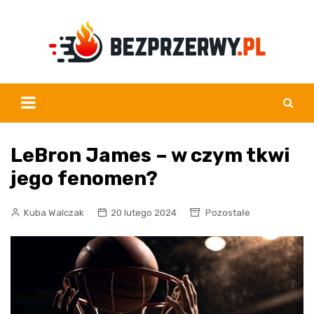
Skip
to
content
LeBron James – w czym tkwi
jego fenomen?
Kuba Walczak
20 lutego 2024
Pozostałe