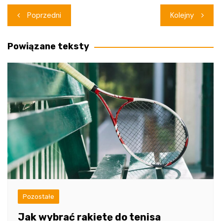
Nawigacja
Poprzedni
Kolejny
wpisu
Powiązane teksty
Pozostałe
Jak wybrać rakietę do tenisa